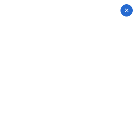
登录平台
✕
标签云列表
按标签聚合浏览相关文章
近24小时爆料：苹果芯片技术革新引发行业热议