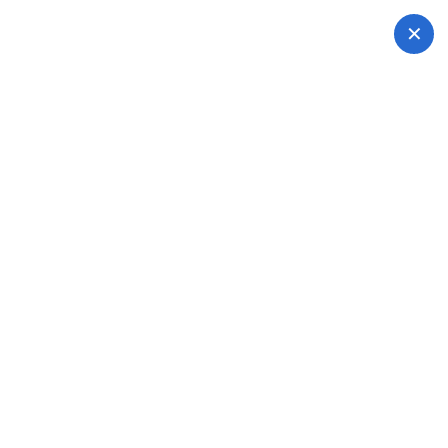
✕
乐
影视中心
联系我们
登录平台