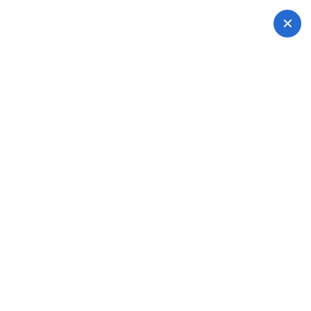
登录平台
✕
标签云列表
按标签聚合浏览相关文章
巨星汤姆·克鲁斯惊喜亮相新片首 百家乐真人娱乐 映