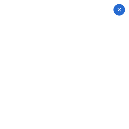
登录平台
✕
标签云列表
按标签聚合浏览相关文章
百家乐赛事中如何 百家乐真人娱乐 找到短剧流量爆