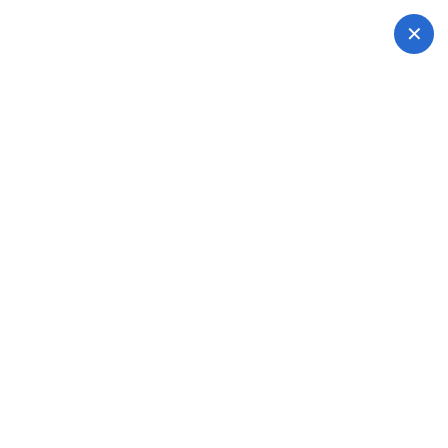
登录平台
✕
标签云列表
按标签聚合浏览相关文章
百家乐App下载 - 百家乐赛事更新：新角色与热点讨论