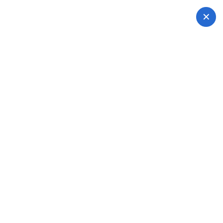
✕
乐
影视中心
联系我们
登录平台