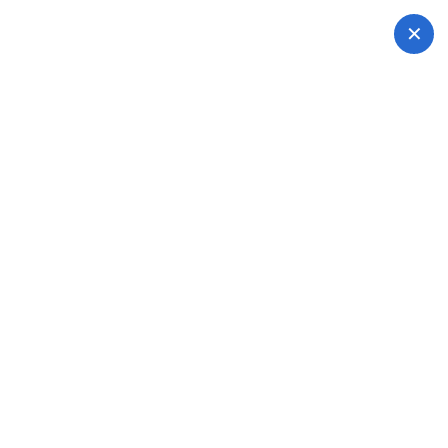
✕
乐
影视中心
联系我们
登录平台
时热点事件
百家乐
专业 · 信赖 · 安全
立即注册