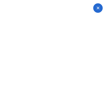
✕
乐
影视中心
联系我们
登录平台
：曼城主场逆
关键
百家乐
专业 · 信赖 · 安全
立即注册